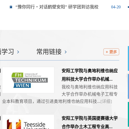
“豫你同行・对话鹤壁安阳” 研学团到访我校
04-20
语学习
常用链接
用
安阳工学院与奥地利维也纳应
用科技大学合作举办机械...
技
我校与奥地利维也纳应用科技
阳
大学合作举办机械电子工程专
业本科教育项目，通过引进奥地利维也纳应用科技...
[详细]
用
安阳工学院与英国提赛德大学
合作举办土木工程专业高...