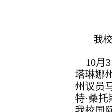
我
10
塔琳娜
州议员
特·桑
我校国